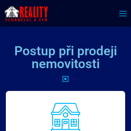
Postup při prodeji
nemovitosti