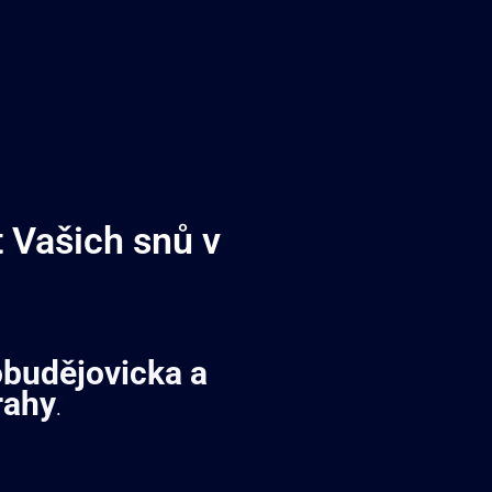
Sledujte
Vašich snů v
obudějovicka a
rahy
.