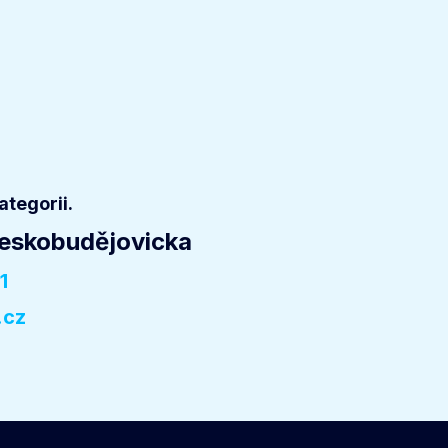
tegorii.
Českobudějovicka
1
.cz