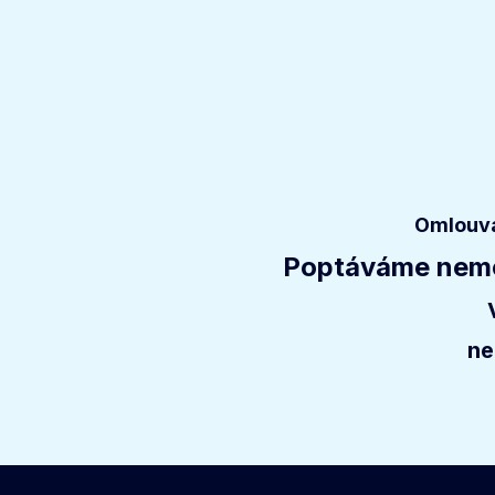
Omlouvá
Poptáváme nemov
ne