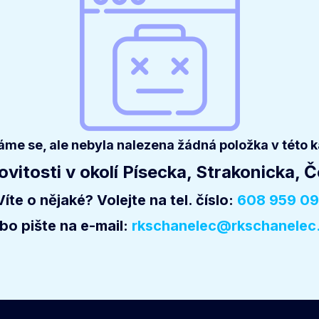
me se, ale nebyla nalezena žádná položka v této ka
itosti v okolí Písecka, Strakonicka, 
Víte o nějaké? Volejte na tel. číslo:
608 959 09
bo pište na e-mail:
rkschanelec@rkschanelec