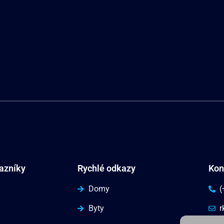
kazníky
Rychlé odkazy
Kon
Domy
(
Byty
r