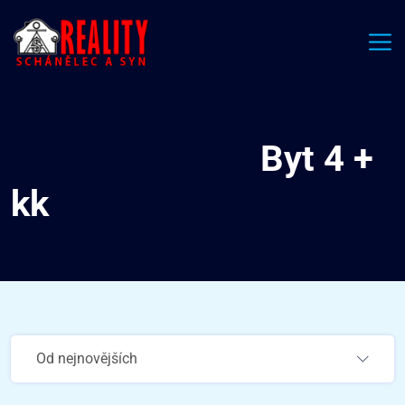
Property Type:
Byt 4 +
kk
Od nejnovějších