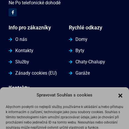
Ne Po telefonické dohodě
Info pro zákazníky
Rychlé odkazy
O nás
Domy
Kontakty
Byty
Služby
Chaty-Chalupy
Zásady cookies (EU)
Garáže
Kontakty
Spravovat Souhlas s cookies
(+420) 608 959 091
Abychom poskytli co nejlepší služby, používáme k ukládání a/nebo přístupu
rkschanelec@rkschanelec.cz
k informacím o zařízení, technologie jako jsou soubory cookies. Souhlas s
těmito technologiemi nám umožní zpracovávat údaje, jako je chování při
Reality Schánělec a syn Masarykovo náměstí 19
procházení nebo jedinečná ID na tomto webu. Nesouhlas nebo odvolání
souhlasu může nepříznivě ovlivnit určité vlastnosti a funkce.
398 11 Protivín